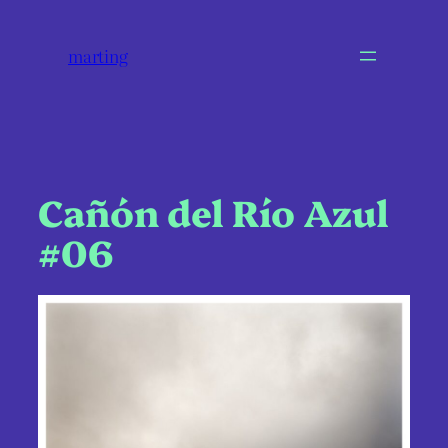
marting
Cañón del Río Azul
#06