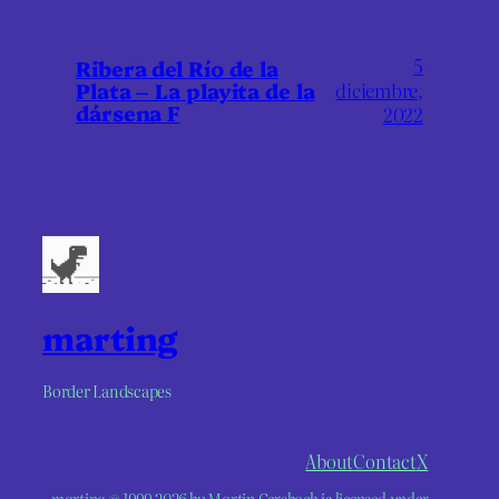
5
Ribera del Río de la
Plata – La playita de la
diciembre,
dársena F
2022
marting
Border Landscapes
About
Contact
X