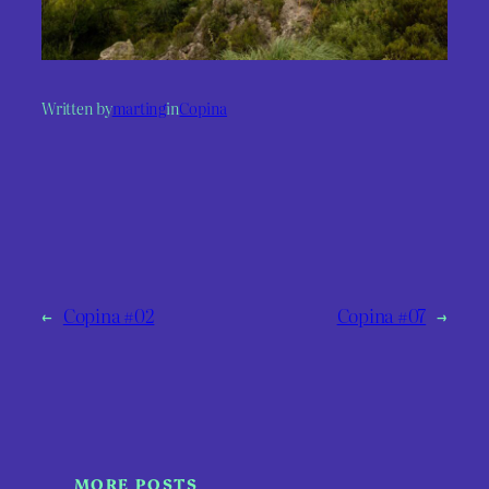
Written by
marting
in
Copina
←
Copina #02
Copina #07
→
MORE POSTS