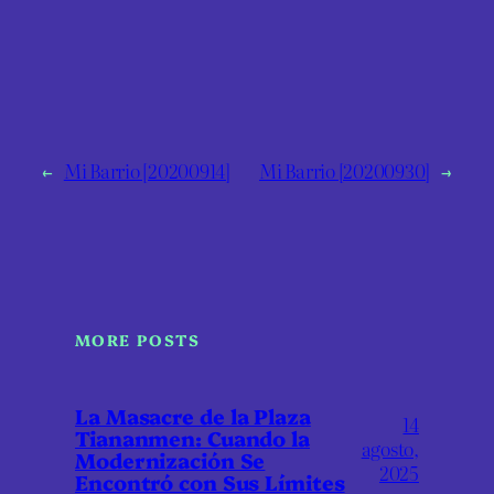
←
Mi Barrio [20200914]
Mi Barrio [20200930]
→
MORE POSTS
La Masacre de la Plaza
14
Tiananmen: Cuando la
agosto,
Modernización Se
2025
Encontró con Sus Límites