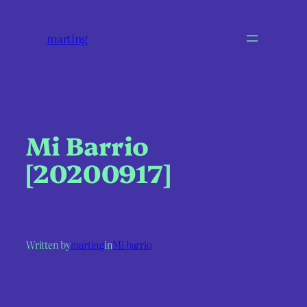
marting
Mi Barrio
[20200917]
Written by
marting
in
Mi barrio