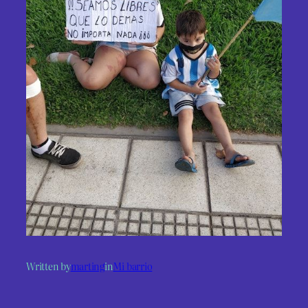
Written by
marting
in
Mi barrio