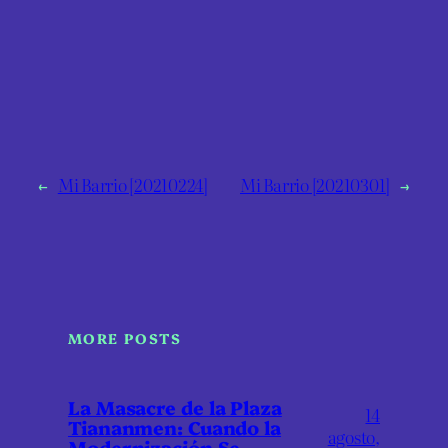
←
Mi Barrio [20210224]
Mi Barrio [20210301]
→
MORE POSTS
La Masacre de la Plaza
14
Tiananmen: Cuando la
agosto,
Modernización Se