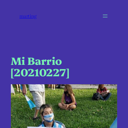
marting
Mi Barrio
[20210227]