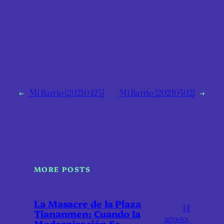
←
Mi Barrio [20210425]
Mi Barrio [20210502]
→
MORE POSTS
La Masacre de la Plaza
14
Tiananmen: Cuando la
agosto,
Modernización Se