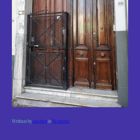
Written by
marting
in
Mi barrio