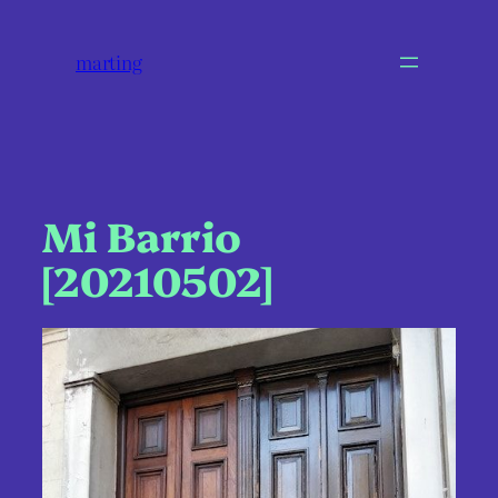
marting
Mi Barrio
[20210502]