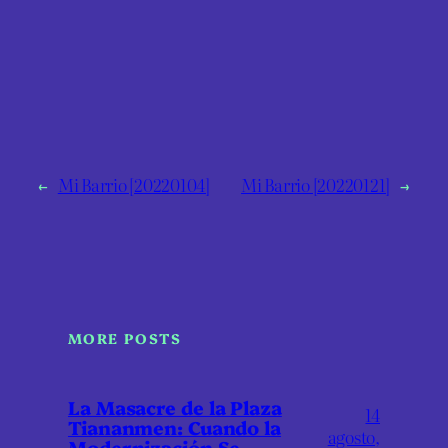
←
Mi Barrio [20220104]
Mi Barrio [20220121]
→
MORE POSTS
La Masacre de la Plaza
14
Tiananmen: Cuando la
agosto,
Modernización Se