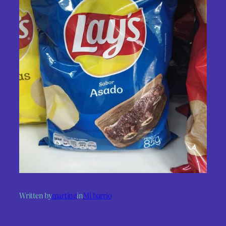
Written by
marting
in
Mi barrio