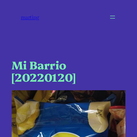
marting
Mi Barrio
[20220120]