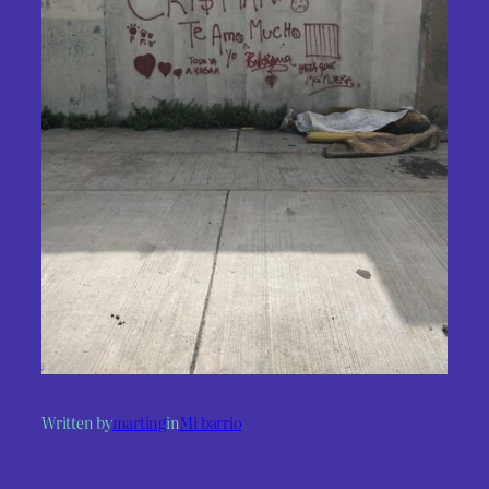
Written by
marting
in
Mi barrio