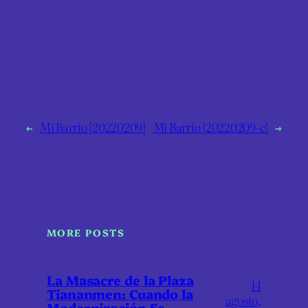
←
Mi Barrio [20220209]
Mi Barrio [20220209-c]
→
MORE POSTS
La Masacre de la Plaza
14
Tiananmen: Cuando la
agosto,
Modernización Se