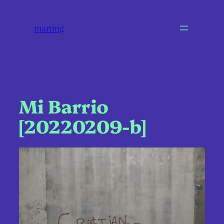
marting
Mi Barrio
[20220209-b]