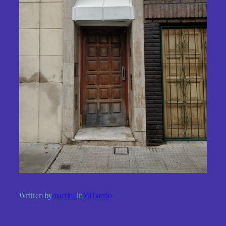
Written by
marting
in
Mi barrio