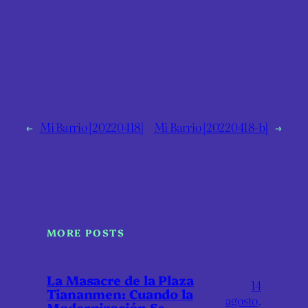
←
Mi Barrio [20220418]
Mi Barrio [20220418-b]
→
MORE POSTS
La Masacre de la Plaza
14
Tiananmen: Cuando la
agosto,
Modernización Se