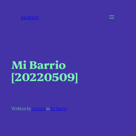
marting
Mi Barrio
[20220509]
Written by
marting
in
Mi barrio