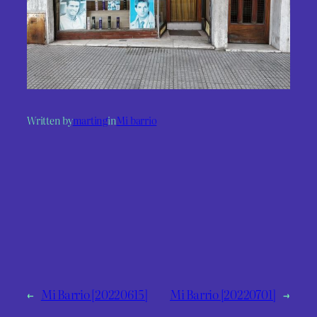
Written by
marting
in
Mi barrio
←
Mi Barrio [20220615]
Mi Barrio [20220701]
→