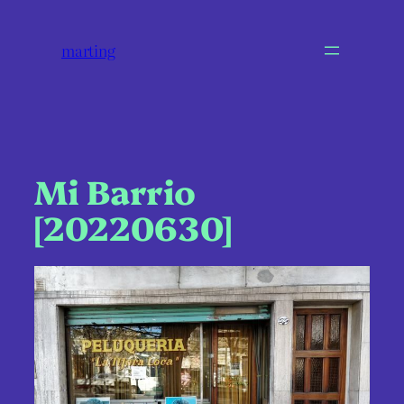
marting
Mi Barrio
[20220630]