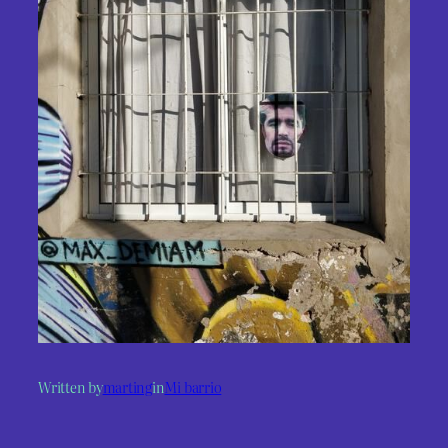
Written by
marting
in
Mi barrio