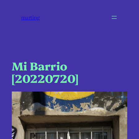
marting
Mi Barrio
[20220720]