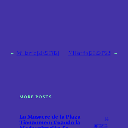
←
Mi Barrio [20220712]
Mi Barrio [20220722]
→
MORE POSTS
La Masacre de la Plaza
14
Tiananmen: Cuando la
agosto,
Modernización Se