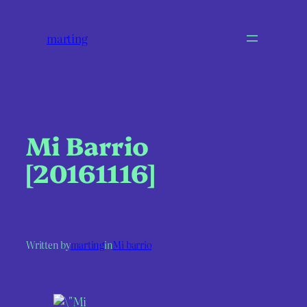
marting
Mi Barrio
[20161116]
Written by
marting
in
Mi barrio