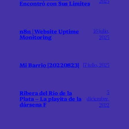
2025
Encontró con Sus Límites
16 julio,
n8n | Website Uptime
Monitoring
2025
Mi Barrio [20220823]
17 julio, 2025
5
Ribera del Río de la
Plata – La playita de la
diciembre,
dársena F
2022