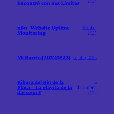
2025
Encontró con Sus Límites
16 julio,
n8n | Website Uptime
Monitoring
2025
Mi Barrio [20220823]
17 julio, 2025
5
Ribera del Río de la
Plata – La playita de la
diciembre,
dársena F
2022