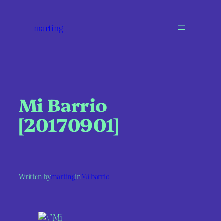
marting
Mi Barrio
[20170901]
Written by
marting
in
Mi barrio