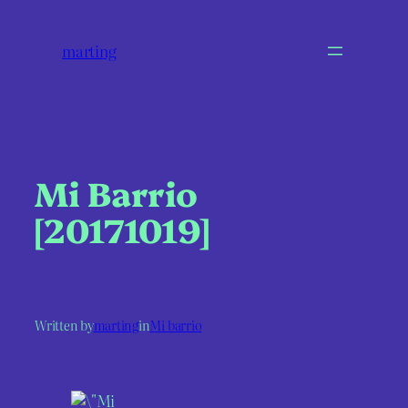
marting
Mi Barrio
[20171019]
Written by
marting
in
Mi barrio