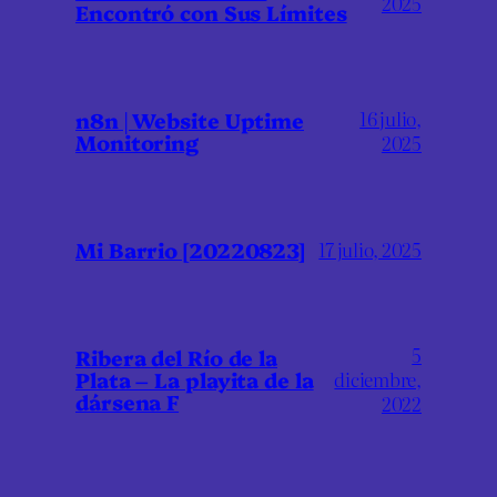
2025
Encontró con Sus Límites
16 julio,
n8n | Website Uptime
Monitoring
2025
Mi Barrio [20220823]
17 julio, 2025
5
Ribera del Río de la
Plata – La playita de la
diciembre,
dársena F
2022