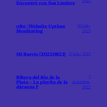
2025
Encontró con Sus Límites
16 julio,
n8n | Website Uptime
Monitoring
2025
Mi Barrio [20220823]
17 julio, 2025
5
Ribera del Río de la
Plata – La playita de la
diciembre,
dársena F
2022