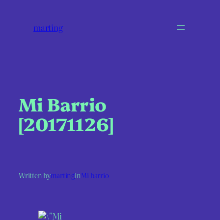
marting
Mi Barrio
[20171126]
Written by
marting
in
Mi barrio