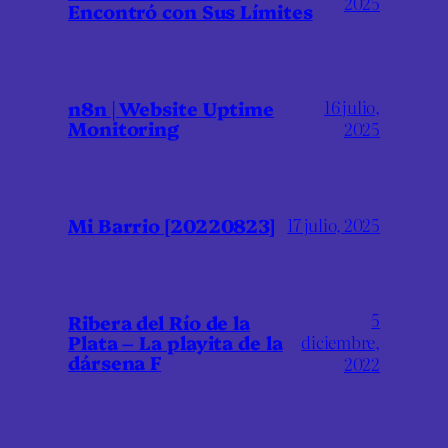
2025
Encontró con Sus Límites
16 julio,
n8n | Website Uptime
Monitoring
2025
Mi Barrio [20220823]
17 julio, 2025
5
Ribera del Río de la
Plata – La playita de la
diciembre,
dársena F
2022