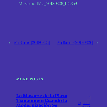
Mi Barrio-IMG_20180326_165359
←
Mi Barrio [20180325]
Mi Barrio [20180326]
→
MORE POSTS
La Masacre de la Plaza
14
Tiananmen: Cuando la
agosto,
Modernización Se