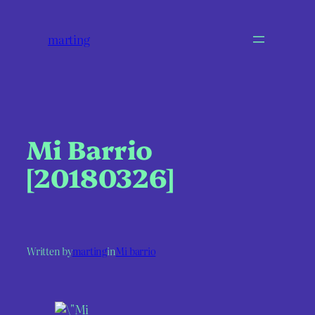
marting
Mi Barrio
[20180326]
Written by
marting
in
Mi barrio