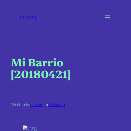
marting
Mi Barrio
[20180421]
Written by
marting
in
Mi barrio