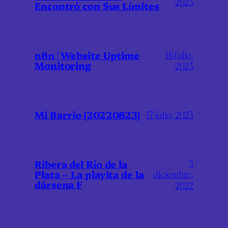
2025
Encontró con Sus Límites
16 julio,
n8n | Website Uptime
Monitoring
2025
Mi Barrio [20220823]
17 julio, 2025
5
Ribera del Río de la
Plata – La playita de la
diciembre,
dársena F
2022