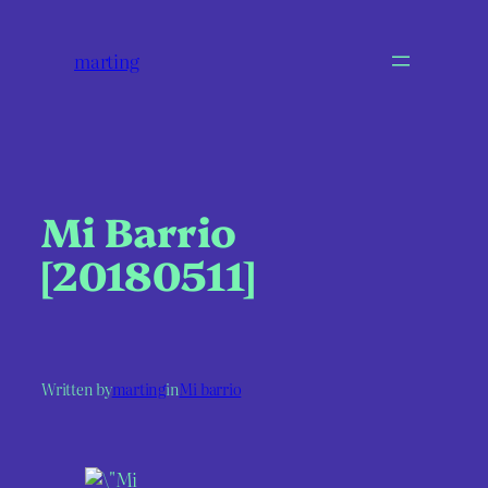
marting
Mi Barrio
[20180511]
Written by
marting
in
Mi barrio