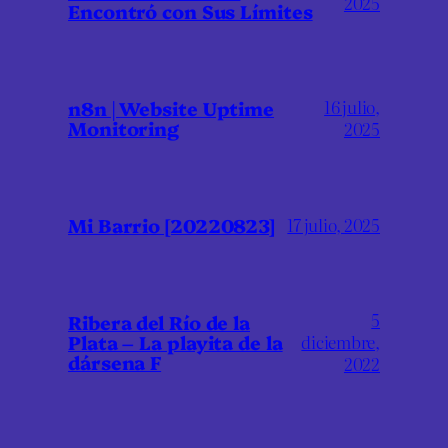
2025
Encontró con Sus Límites
16 julio,
n8n | Website Uptime
Monitoring
2025
Mi Barrio [20220823]
17 julio, 2025
5
Ribera del Río de la
Plata – La playita de la
diciembre,
dársena F
2022