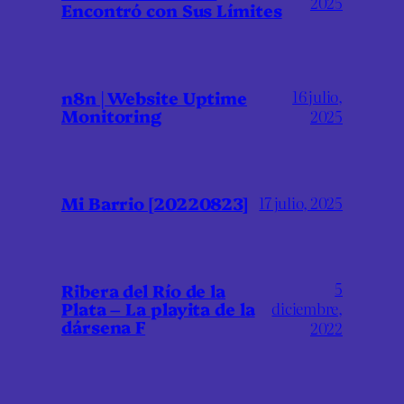
2025
Encontró con Sus Límites
16 julio,
n8n | Website Uptime
Monitoring
2025
Mi Barrio [20220823]
17 julio, 2025
5
Ribera del Río de la
Plata – La playita de la
diciembre,
dársena F
2022