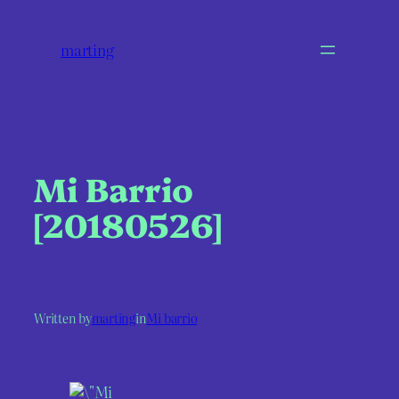
marting
Mi Barrio
[20180526]
Written by
marting
in
Mi barrio