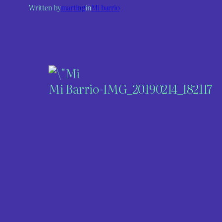
Written by
marting
in
Mi barrio
Mi Barrio-IMG_20190214_182117