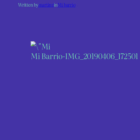
Written by
marting
in
Mi barrio
Mi Barrio-IMG_20190406_172501