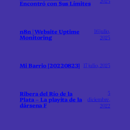
2025
Encontró con Sus Límites
16 julio,
n8n | Website Uptime
Monitoring
2025
Mi Barrio [20220823]
17 julio, 2025
5
Ribera del Río de la
Plata – La playita de la
diciembre,
dársena F
2022