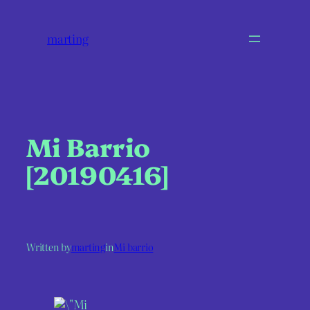
marting
Mi Barrio
[20190416]
Written by
marting
in
Mi barrio