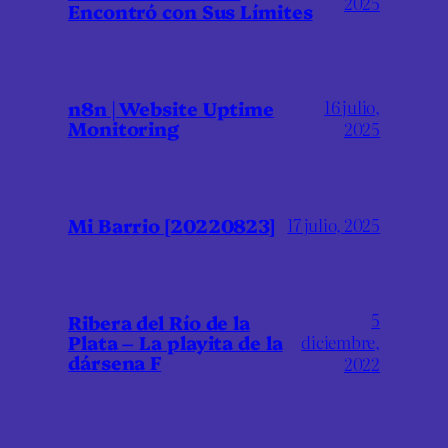
2025
Encontró con Sus Límites
16 julio,
n8n | Website Uptime
Monitoring
2025
Mi Barrio [20220823]
17 julio, 2025
5
Ribera del Río de la
Plata – La playita de la
diciembre,
dársena F
2022