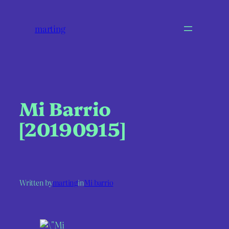
marting
Mi Barrio
[20190915]
Written by
marting
in
Mi barrio