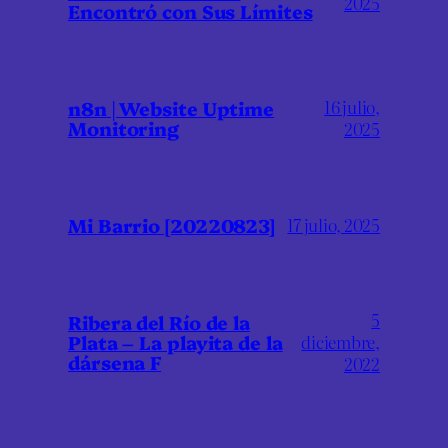
2025
Encontró con Sus Límites
16 julio,
n8n | Website Uptime
Monitoring
2025
Mi Barrio [20220823]
17 julio, 2025
5
Ribera del Río de la
Plata – La playita de la
diciembre,
dársena F
2022