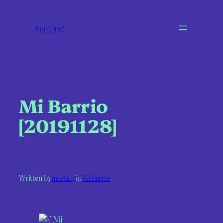
marting
Mi Barrio
[20191128]
Written by
marting
in
Mi barrio