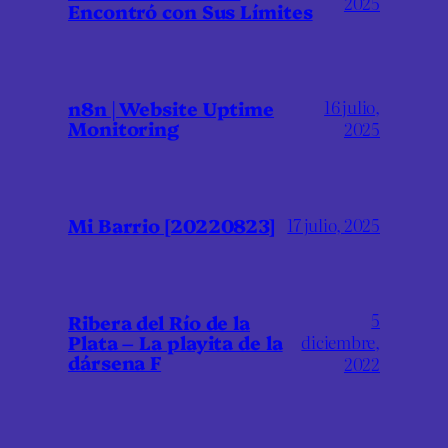
2025
Encontró con Sus Límites
16 julio,
n8n | Website Uptime
Monitoring
2025
Mi Barrio [20220823]
17 julio, 2025
5
Ribera del Río de la
Plata – La playita de la
diciembre,
dársena F
2022