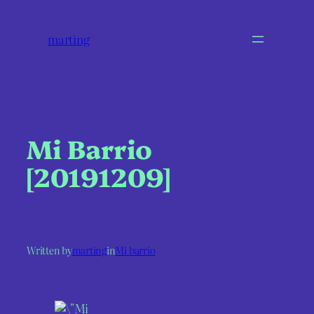
marting
Mi Barrio
[20191209]
Written by
marting
in
Mi barrio