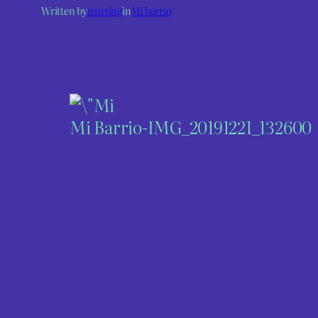
Written by
marting
in
Mi barrio
Mi Barrio-IMG_20191221_132600