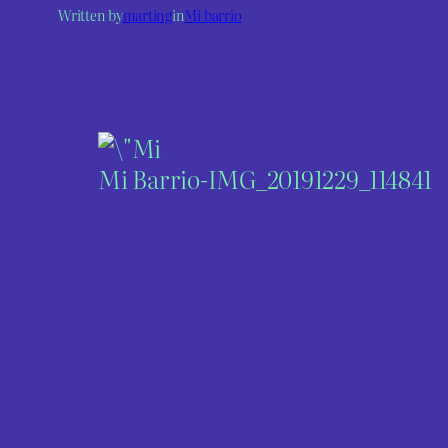
Written by
marting
in
Mi barrio
Mi Barrio-IMG_20191229_114841