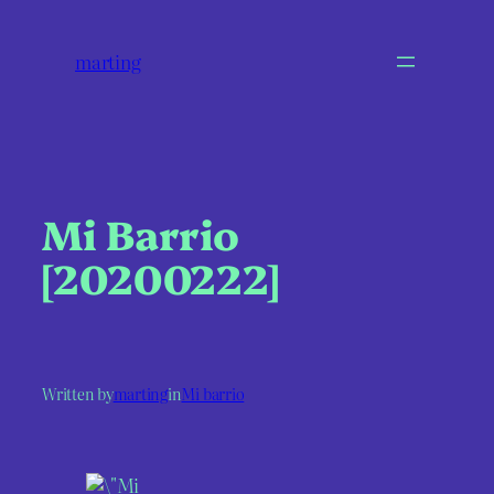
marting
Mi Barrio
[20200222]
Written by
marting
in
Mi barrio