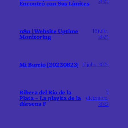
2025
Encontró con Sus Límites
16 julio,
n8n | Website Uptime
Monitoring
2025
Mi Barrio [20220823]
17 julio, 2025
5
Ribera del Río de la
Plata – La playita de la
diciembre,
dársena F
2022