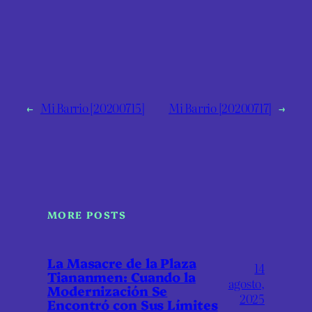
←
Mi Barrio [20200715]
Mi Barrio [20200717]
→
MORE POSTS
La Masacre de la Plaza
14
Tiananmen: Cuando la
agosto,
Modernización Se
2025
Encontró con Sus Límites