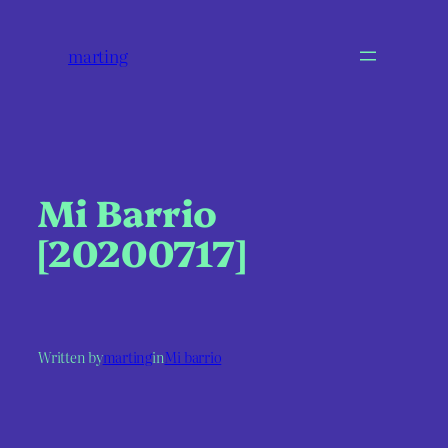
marting
Mi Barrio
[20200717]
Written by
marting
in
Mi barrio