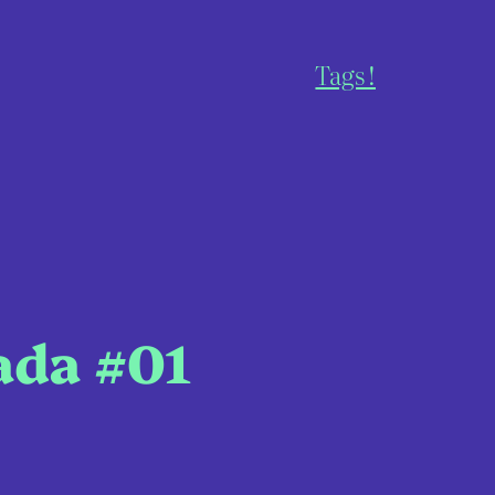
Tags !
nada #01