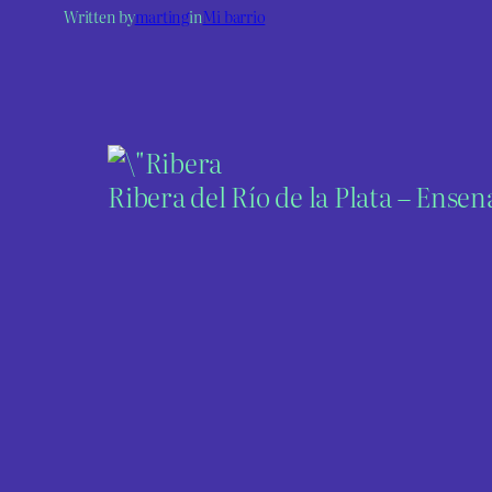
Written by
marting
in
Mi barrio
Ribera del Río de la Plata – Ense