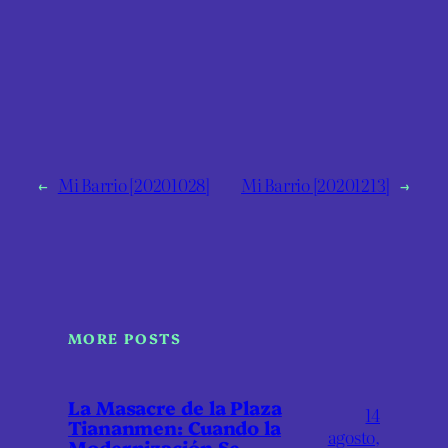
←
Mi Barrio [20201028]
Mi Barrio [20201213]
→
MORE POSTS
La Masacre de la Plaza
14
Tiananmen: Cuando la
agosto,
Modernización Se