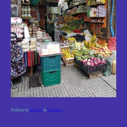
Written by
marting
in
Mi barrio