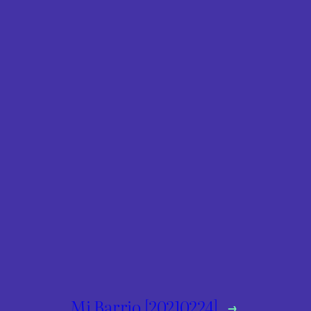
Mi Barrio [20210224]
→