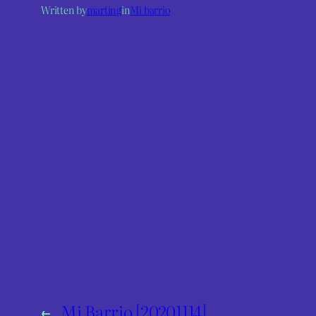
Written by
marting
in
Mi barrio
←
Mi Barrio [20201114]