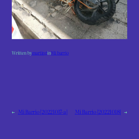
Written by
marting
in
Mi barrio
←
Mi Barrio [20221017-a]
Mi Barrio [20221018]
→