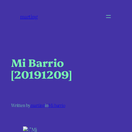
marting
Mi Barrio
[20191209]
Written by
marting
in
Mi barrio