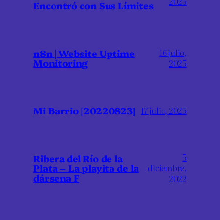
2025
Encontró con Sus Límites
16 julio,
n8n | Website Uptime
Monitoring
2025
Mi Barrio [20220823]
17 julio, 2025
5
Ribera del Río de la
Plata – La playita de la
diciembre,
dársena F
2022