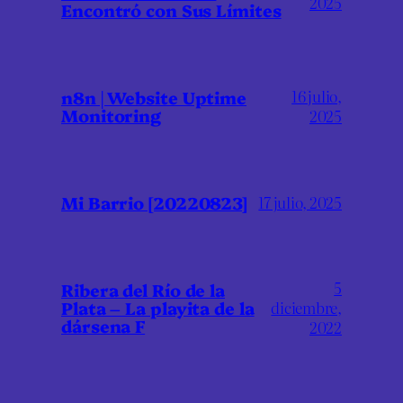
2025
Encontró con Sus Límites
16 julio,
n8n | Website Uptime
Monitoring
2025
Mi Barrio [20220823]
17 julio, 2025
5
Ribera del Río de la
Plata – La playita de la
diciembre,
dársena F
2022