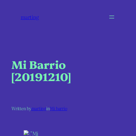
marting
Mi Barrio
[20191210]
Written by
marting
in
Mi barrio